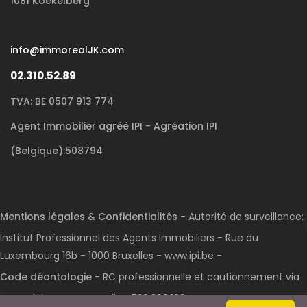
1081 Koekelberg
info@immorealJK.com
02.310.52.89
TVA: BE 0507 913 774
Agent Immobilier agréé IPI - Agréation IPI
(Belgique):508794
Mentions légales & Confidentialités
- Autorité de surveillance:
Institut Professionnel des Agents Immobiliers - Rue du
Luxembourg 16b - 1000 Bruxelles - www.ipi.be -
Code déontologie
- RC professionnelle et cautionnement via
AXA Belgium S.A. : n° police 730.390.160