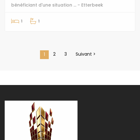
bénéficiant d'une situation ... - Etterbeek
1
1
2
3
Suivant >
1