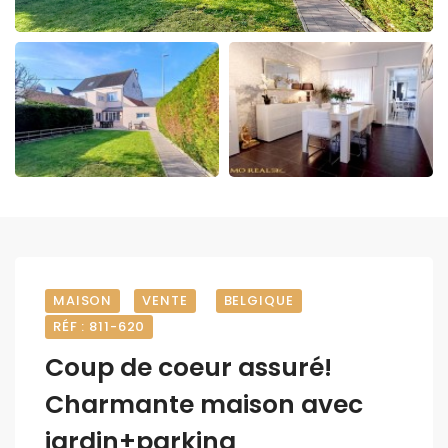
MAISON
VENTE
BELGIQUE
RÉF : 811-620
Coup de coeur assuré!
Charmante maison avec
jardin+parking