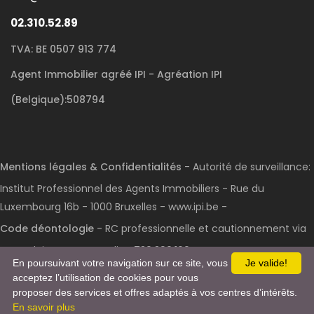
02.310.52.89
TVA: BE 0507 913 774
Agent Immobilier agréé IPI - Agréation IPI
(Belgique):508794
Mentions légales & Confidentialités
- Autorité de surveillance:
Institut Professionnel des Agents Immobiliers - Rue du
Luxembourg 16b - 1000 Bruxelles - www.ipi.be -
Code déontologie
- RC professionnelle et cautionnement via
AXA Belgium S.A. : n° police 730.390.160
En poursuivant votre navigation sur ce site, vous
Je valide!
Agence immobilière IMMO REAL
acceptez l’utilisation de cookies pour vous
PROPERTIES
proposer des services et offres adaptés à vos centres d’intérêts.
02.310.52.89
POWERED AND DEVELOPED BY
ACTIVIMMO
En savoir plus