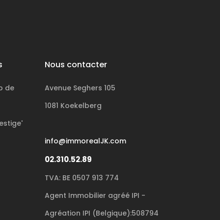
s
Nous contacter
p de
Avenue Seghers 105
1081 Koekelberg
estige'
info@immorealJK.com
02.310.52.89
TVA: BE 0507 913 774
Agent Immobilier agréé IPI -
Agréation IPI (Belgique):508794