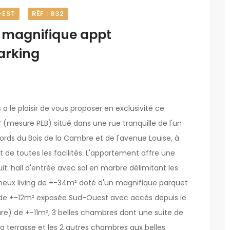
-EST
RÉF : 832
: magnifique appt
arking
a le plaisir de vous proposer en exclusivité ce
mesure PEB) situé dans une rue tranquille de l'un
abords du Bois de la Cambre et de l'avenue Louise, à
 de toutes les facilités. L'appartement offre une
: hall d'entrée avec sol en marbre délimitant les
ineux living de +-34m² doté d'un magnifique parquet
e de +-12m² exposée Sud-Ouest avec accès depuis le
ture) de +-11m², 3 belles chambres dont une suite de
sa terrasse et les 2 autres chambres aux belles