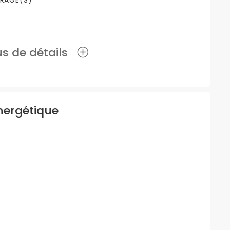
RAGE(S)
lus de détails
nergétique