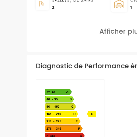
SALLE(S) DE BAINS
GA
2
1
Afficher p
Diagnostic de Performance é